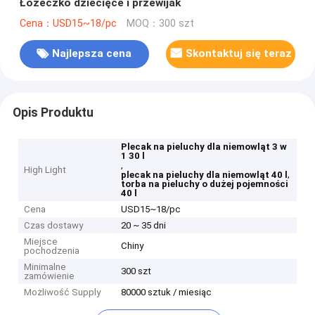
Łóżeczko dziecięce i przewijak
Cena：USD15~18/pc
MOQ：300 szt
Najlepsza cena
Skontaktuj się teraz
Opis Produktu
Plecak na pieluchy dla niemowląt 3 w
1 30 l
,
High Light
,
plecak na pieluchy dla niemowląt 40 l
torba na pieluchy o dużej pojemności
40 l
Cena
USD15~18/pc
Czas dostawy
20 ~ 35 dni
Miejsce
Chiny
pochodzenia
Minimalne
300 szt
zamówienie
Możliwość Supply
80000 sztuk / miesiąc