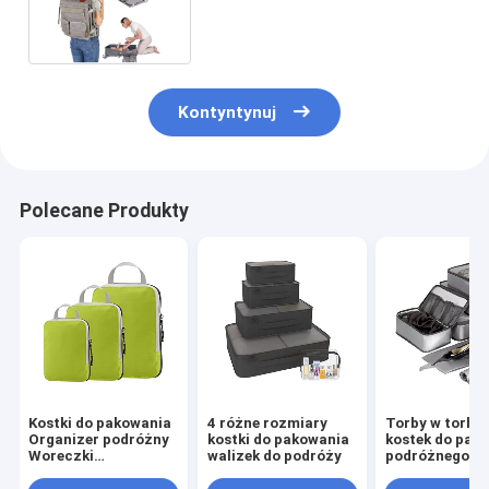
dziecięce i przewijak
Kontyntynuj
Polecane Produkty
Kostki do pakowania
4 różne rozmiary
Torby w torbie
Organizer podróżny
kostki do pakowania
kostek do pak
Woreczki
walizek do podróży
podróżnego
kompresyjne na
organizery ba
bagaż